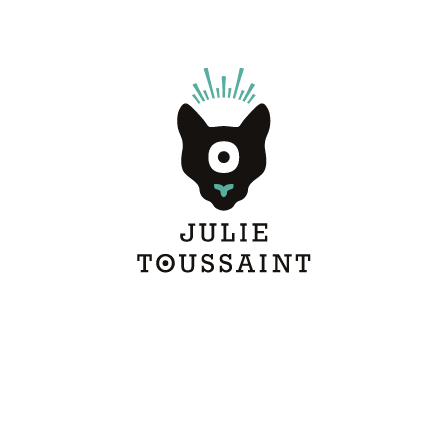
aphisme
contact
à propos