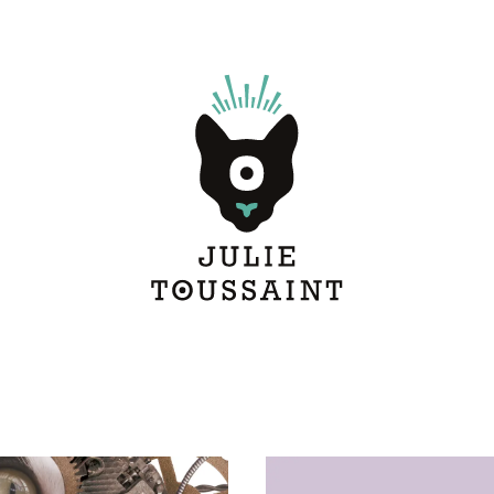
aphisme
contact
à propos